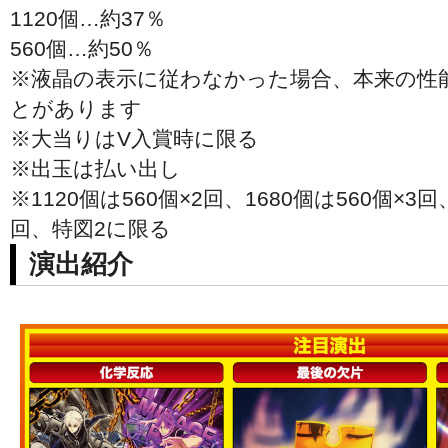
1120個…約37％
560個…約50％
※液晶の表示に従わなかった場合、本来の性
とがあります
※大当りはV入賞時に限る
※出玉は払い出し
※1120個は560個×2回、1680個は560個×3回
回、特図2に限る
演出紹介