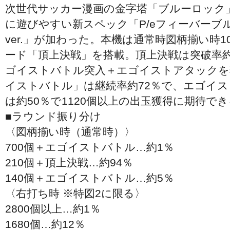
次世代サッカー漫画の金字塔「ブルーロック
に遊びやすい新スペック「P/eフィーバーブルー
ver.」が加わった。本機は通常時図柄揃い時1
ード「頂上決戦」を搭載。頂上決戦は突破率約
ゴイストバトル突入＋エゴイストアタックを
イストバトル」は継続率約72％で、エゴイ
は約50％で1120個以上の出玉獲得に期待で
■ラウンド振り分け
〈図柄揃い時（通常時）〉
700個＋エゴイストバトル…約1％
210個＋頂上決戦…約94％
140個＋エゴイストバトル…約5％
〈右打ち時 ※特図2に限る〉
2800個以上…約1％
1680個…約12％