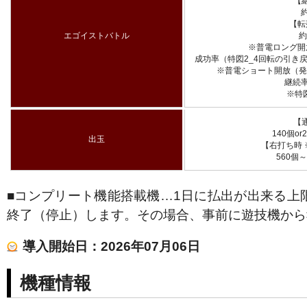
【
約
【転
エゴイストバトル
約
※普電ロング開放
成功率（特図2_4回転の引き
※普電ショート開放（発生
継続率
※特
【
140個or
出玉
【右打ち時 
560個
■コンプリート機能搭載機…1日に払出が出来る上
終了（停止）します。その場合、事前に遊技機から
導入開始日：2026年07月06日
機種情報