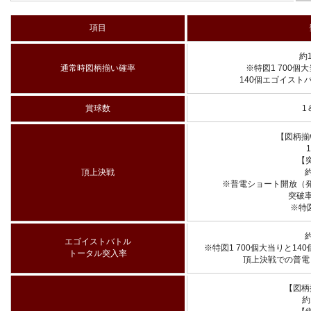
項目
約1
通常時図柄揃い確率
※特図1 700個
140個エゴイスト
賞球数
1
【図柄揃
【
頂上決戦
約
※普電ショート開放（発
突破率
※特
約
エゴイストバトル
※特図1 700個大当りと1
トータル突入率
頂上決戦での普電
【図柄
約1