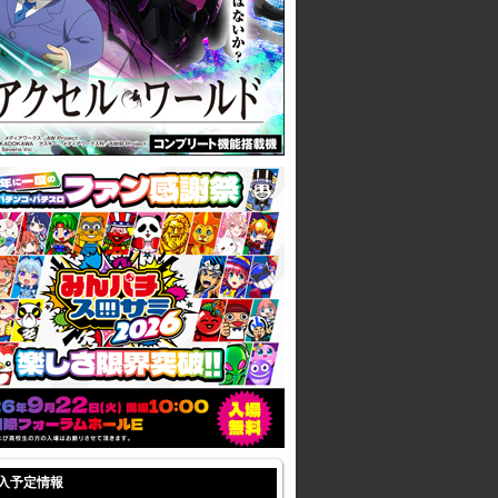
入予定情報