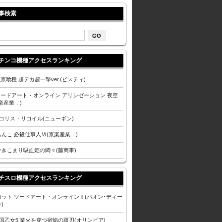
事検索
チンコ機種アクセスランキング
東京喰種 超デカ超一撃ver.(ビスティ)
 ソードアート・オンライン アリシゼーション 夜空
楽産業．)
リコリス・リコイル(ニューギン)
ちんこ 必殺仕事人Ⅵ(京楽産業．)
ひきこまり吸血姫の悶々(藤商事)
チスロ機種アクセスランキング
ロット ソードアート・オンラインⅡ(パオン･ディー
)
戦国乙女5 業火を穿つ宿焔の双刃(オリンピア)