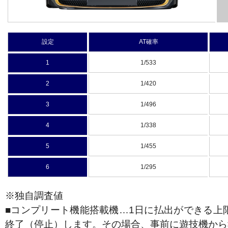
設定
AT確率
1
1/533
2
1/420
3
1/496
4
1/338
5
1/455
6
1/295
※独自調査値
■コンプリート機能搭載機…1日に払出ができる上
終了（停止）します。その場合、事前に遊技機から