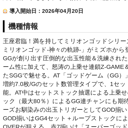
導入開始日：2026年04月20日
機種情報
王座君臨！満を持してミリオンゴッドシリー
ミリオンゴッド-神々の軌跡-」がミズホから
GGが創り出す圧倒的な出玉性能＆洗練され
ーム性に加えて、怒涛の上乗せ連鎖Z-GAM
たSGGで魅せる。AT「ゴッドゲーム（GG）
増約7.0枚/Gのセット数管理タイプで、1セッ
能。AT中はセットストック抽選による上乗
ック（最大80％）によるGG連チャンにも期
ーズお馴染みの出玉トリガーとしてGOD揃い
GOD揃いはGG4セット＋ループストックによ
OVERが狙える。赤7揃いは「スーパーゴッド