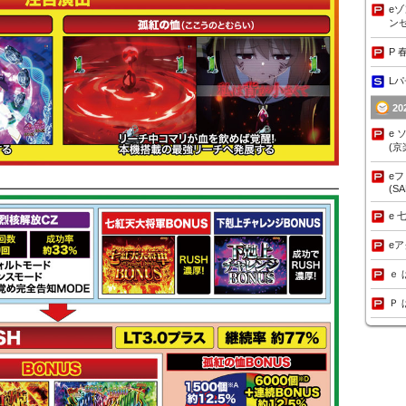
eゾ
ンセ
P 
Lパ
2
e
(京
e
(S
e 
e
ｅ 
Ｐ 