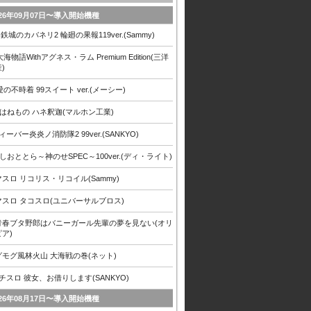
026年09月07日〜導入開始機種
甲鉄城のカバネリ2 輪廻の果報119ver.(Sammy)
大海物語Withアグネス・ラム Premium Edition(三洋
)
愛の不時着 99スイート ver.(メーシー)
 はねもの ハネ釈迦(マルホン工業)
ィーバー炎炎ノ消防隊2 99ver.(SANKYO)
しおととら～神のせSPEC～100ver.(ディ・ライト)
スロ リコリス・リコイル(Sammy)
マスロ タコスロ(ユニバーサルブロス)
青春ブタ野郎はバニーガール先輩の夢を見ない(オリ
ア)
グモグ風林火山 大海戦の巻(ネット)
チスロ 彼女、お借りします(SANKYO)
026年08月17日〜導入開始機種