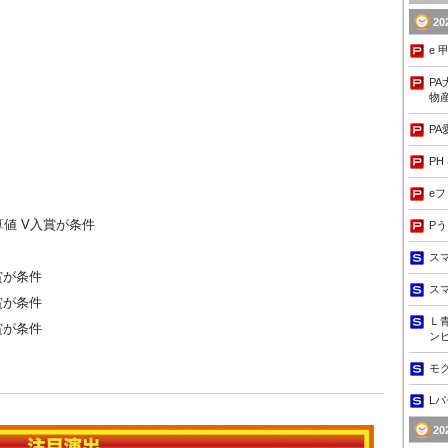
2
e 
PA
物産
PA
PH
eフ
算値 V入賞が条件
Pう
スマ
賞が条件
ス
賞が条件
Ｌ
賞が条件
ンピ
モ
Lパ
2