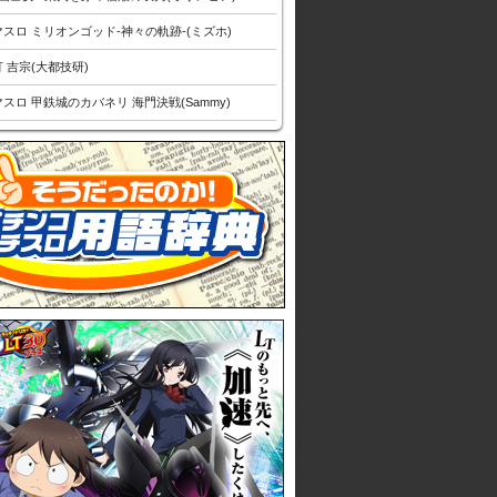
スロ ミリオンゴッド-神々の軌跡-(ミズホ)
 吉宗(大都技研)
スロ 甲鉄城のカバネリ 海門決戦(Sammy)