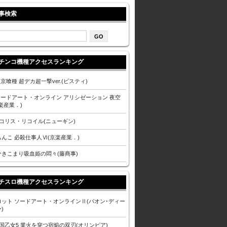
事検索
チンコ機種アクセスランキング
東京喰種 超デカ超一撃ver.(ビスティ)
 ソードアート・オンライン アリシゼーション 夜空
楽産業．)
リコリス・リコイル(ニューギン)
ちんこ 必殺仕事人Ⅵ(京楽産業．)
ひきこまり吸血姫の悶々(藤商事)
チスロ機種アクセスランキング
ロット ソードアート・オンラインⅡ(パオン･ディー
)
戦国乙女5 業火を穿つ宿焔の双刃(オリンピア)