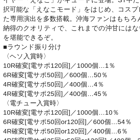
択可能な「えなこモード」をはじめ、コスプ
た専用演出を多数搭載。沖海ファンはもちろ
納得のクオリティで、これまでの沖甘にはな
を堪能できるぞ。
■ラウンド振り分け
〈ヘソ入賞時〉
10R確変[電サポ120回]／1000個…1％
6R確変[電サポ50回]／600個…50％
4R確変[電サポ50回]／400個…4％
4R確変[電サポ25回]／400個…45％
〈電チュー入賞時〉
10R確変[電サポ120回]／1000個…10％
6R確変[電サポ50回or120回]／600個…54％
4R確変[電サポ50回or120回]／400個…6％