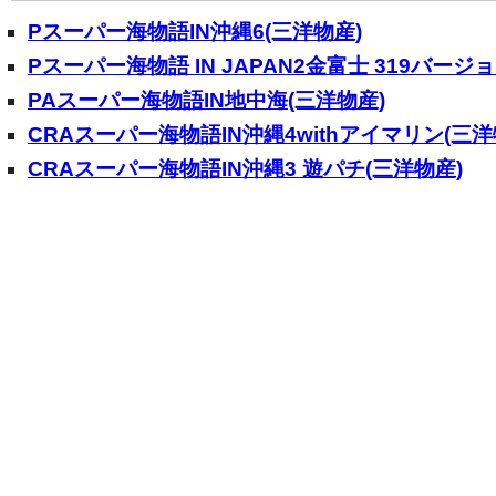
Pスーパー海物語IN沖縄6(三洋物産)
Pスーパー海物語 IN JAPAN2金富士 319バージ
PAスーパー海物語IN地中海(三洋物産)
CRAスーパー海物語IN沖縄4withアイマリン(三洋
CRAスーパー海物語IN沖縄3 遊パチ(三洋物産)