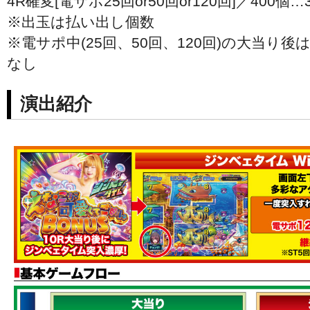
4R確変[電サポ25回or50回or120回]／400個…
※出玉は払い出し個数
※電サポ中(25回、50回、120回)の大当り
なし
演出紹介