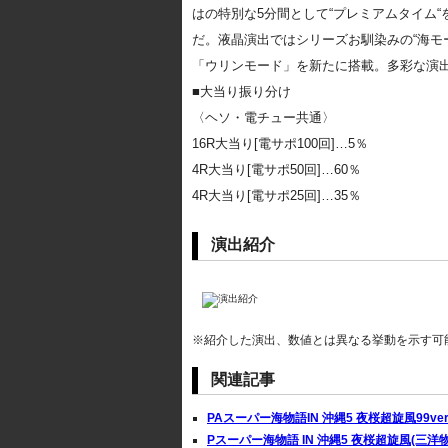
はの特別な5分間として“プレミアムタイム
だ。液晶演出ではシリーズお馴染みの“海モ
「ウリンモード」を新たに搭載。多彩な演出
■大当り振り分け
〈ヘソ・電チュー共通〉
16R大当り[電サポ100回]…5％
4R大当り[電サポ50回]…60％
4R大当り[電サポ25回]…35％
演出紹介
※紹介した演出、数値とは異なる挙動を示す可
関連記事
PAスーパー海物語IN 沖縄5 夜桜超旋風99ver
Pスーパー海物語 IN 沖縄5 夜桜超旋風(三洋物