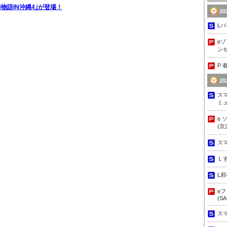
物語IN沖縄4｣が登場！
2
Lパ
eゾ
ンセ
P 
2
ス
ミ
e
(京
ス
Ｌ
L
e
(S
ス