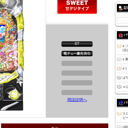
記
パ
e
(京
e 
e
ぱ
ｅ
用語説明へ
パ
ス
ピー
L