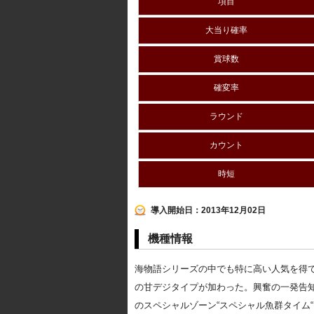
項目
大当り確率
賞球数
確変率
ラウンド
カウント
時短
導入開始日：2013年12月02日
機種情報
海物語シリーズの中でも特に高い人気を得て
の甘デジタイプが加わった。興奮の一発告知
のスペシャルゾーン“スペシャル魚群タイム