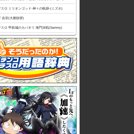
スロ ミリオンゴッド-神々の軌跡-(ミズホ)
 吉宗(大都技研)
スロ 甲鉄城のカバネリ 海門決戦(Sammy)