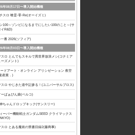
026年08月17日〜導入開始機種
チスロ 喰霊-零-Re(オーイズミ)
ン100～ゾンビになるまでにしたい100のこと～(サ
イR&D)
春一番 2026(ソフィア)
026年08月03日〜導入開始機種
マスロ とんでもスキルで異世界放浪メシ(コナミア
ューズメント)
 ソードアート・オンライン アリシゼーション 夜空
楽産業．)
マスロ やじきた道中記参る！(ユニバーサルブロス)
すーぱぁびん娘(ベルコ)
邪神ちゃんドロップキック(サンスリー)
フィーバー機動戦士ガンダムSEED クライマックス
ANKYO)
マスロ とある魔術の禁書目録2(藤商事)