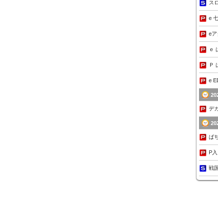
ス
e 
e
ｅ 
Ｐ 
e 
2
デカ
2
ぱ
P
戦