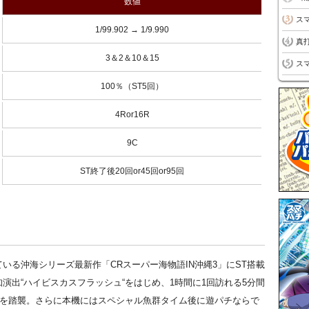
数値
スマ
1/99.902 → 1/9.990
真打
3＆2＆10＆15
スマ
100％（ST5回）
4Ror16R
9C
ST終了後20回or45回or95回
いる沖海シリーズ最新作「CRスーパー海物語IN沖縄3」にST搭載
演出“ハイビスカスフラッシュ“をはじめ、1時間に1回訪れる5分間
“を踏襲。さらに本機にはスペシャル魚群タイム後に遊パチならで