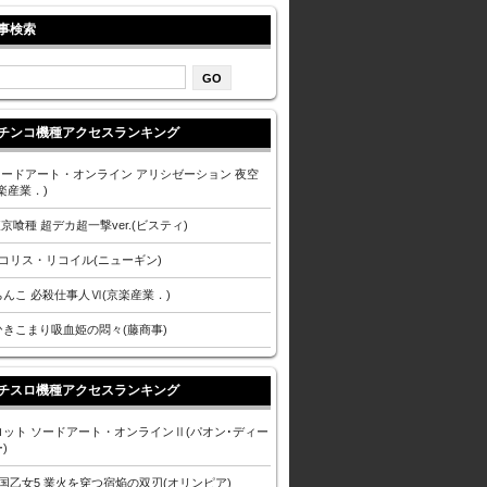
事検索
チンコ機種アクセスランキング
 ソードアート・オンライン アリシゼーション 夜空
楽産業．)
東京喰種 超デカ超一撃ver.(ビスティ)
リコリス・リコイル(ニューギン)
ちんこ 必殺仕事人Ⅵ(京楽産業．)
ひきこまり吸血姫の悶々(藤商事)
チスロ機種アクセスランキング
ロット ソードアート・オンラインⅡ(パオン･ディー
)
戦国乙女5 業火を穿つ宿焔の双刃(オリンピア)