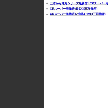
三洋から沖海シリーズ最新作 ｢CRスーパー海
CRスーパー海物語M55X3(三洋物産)
CRスーパー海物語IN沖縄3 HME(三洋物産)