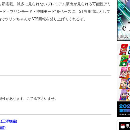
“を新搭載。滅多に見られないプレミアム演出が見られる可能性アリ
ード・マリンモード・沖縄モード“をベースに、ST専用演出として
でウリンちゃんがST5回転を盛り上げてくれるぞ。
能性があります、ご了承下さいませ。
.(三洋物産)
導
産)