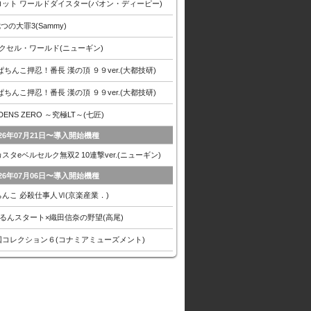
ロット ワールドダイスター(パオン・ディーピー)
七つの大罪3(Sammy)
アクセル・ワールド(ニューギン)
ぱちんこ押忍！番長 漢の頂 ９９ver.(大都技研)
ぱちんこ押忍！番長 漢の頂 ９９ver.(大都技研)
EDENS ZERO ～究極LT～(七匠)
026年07月21日〜導入開始機種
スタeベルセルク無双2 10連撃ver.(ニューギン)
026年07月06日〜導入開始機種
ちんこ 必殺仕事人Ⅵ(京楽産業．)
入るんスタート×織田信奈の野望(高尾)
国コレクション６(コナミアミューズメント)