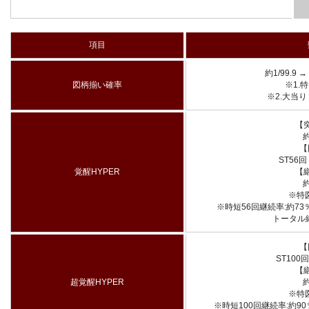
項目
約1/99.9 → 
図柄揃い確率
※1.
※2.大当
【
約
【
ST56
覚醒HYPER
【
約
※特
※時短56回継続率:約73
トータル継
【
ST100
【
超覚醒HYPER
約
※特
※時短100回継続率:約9