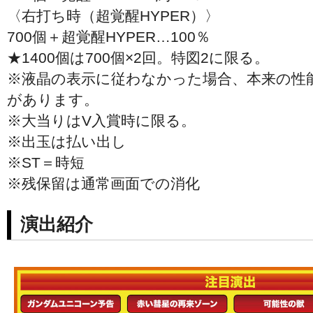
〈右打ち時（超覚醒HYPER）〉
700個＋超覚醒HYPER…100％
★1400個は700個×2回。特図2に限る。
※液晶の表示に従わなかった場合、本来の性
があります。
※大当りはV入賞時に限る。
※出玉は払い出し
※ST＝時短
※残保留は通常画面での消化
演出紹介