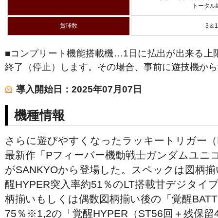
トータル継
賞球数
3＆
■コンプリート機能搭載機…1日に払出が出来る上
終了（停止）します。その場合、事前に遊技機から
導入開始日：2025年07月07日
機種情報
さらに遊びやすくなったラッキートリガー（
最新作「Pフィーバー機動戦士ガンダムユニコーン
がSANKYOから登場した。スペックは図柄揃い
醒HYPER突入率約51％のLT搭載甘デジタ
柄揃いもしくは偶数図柄揃い後の「覚醒BATT
75％※1,2の「覚醒HYPER（ST56回＋残