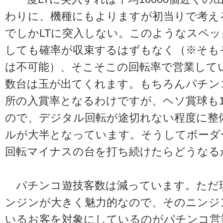
わりに、機種にもよりますが初当りで考える
でしかLTに突入しない。このようなスペ
しても確率が収束するはずもなく（※そも
は不可能）、そこそこの回転率で営業して
数台は玉が出てくれます。もちろんパチン
所の入賞率となるわけですが、ヘソ賞球も
ので、デジタル回転が途切れない程度に整
ルが大半となっています。そうしてボーダ
回転マイナスの台を打ち続けたらどうなる
パチンコ遊技客数は減っています。ただ
ンジンが大きく魅力的なので、そのニンジ
いるお客を対象にしているのがパチンコ営