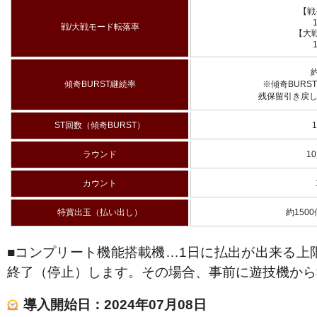
【戦
戦/大戦モード転落率
【大
約
傾奇BURST継続率
※傾奇BURST
残保留引き戻し
ST回数（傾奇BURST）
ラウンド
10
カウント
特賞出玉（払い出し）
約1500
■コンプリート機能搭載機…1日に払出が出来る上
終了（停止）します。その場合、事前に遊技機から
導入開始日：2024年07月08日