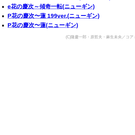
e花の慶次～傾奇一転(ニューギン)
P花の慶次〜蓮 199ver.(ニューギン)
P花の慶次〜蓮(ニューギン)
(C)隆慶一郎・原哲夫・麻生未央／コアミック