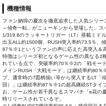
機種情報
ファン納得の慶次を徹底追求した人気シリー
～傾奇一転」がニューギンから登場した。ス
1/319.8のラッキートリガー（LT）搭載ミ
出玉ALL約1500個、RUSH突入率約73.5％、
87％※1というファンの声に応えた高突入＆
特徴はシリーズ初となるゲーム性の異なる2種
れている点で、突破率約70％※2の「戦モー
メインRUSH「大戦モード」は継続率約80％
プ、通常時の7図柄揃い等から突入するLT「傾奇B
回）」は継続率約87％※1の超高継続STタ
お、ゲーム性が若干異なるスマパチ「e花の
時リリースされているぞ。
※1.傾奇BURST継続率約85.6％＋残保留引き