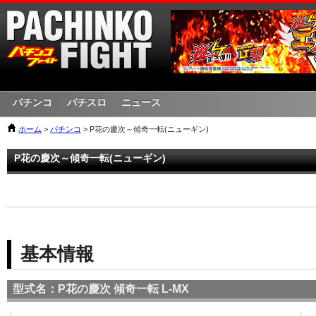
パチンコ
パチスロ
ニュース
ホーム
>
パチンコ
> P花の慶次～傾奇一転(ニューギン)
P花の慶次～傾奇一転(ニューギン)
基本情報
型式名：P花の慶次 傾奇一転 L-MX