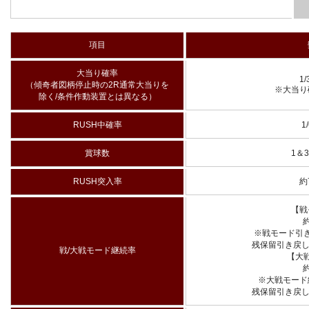
項目
大当り確率
1/
（傾奇者図柄停止時の2R通常大当りを
※大当り確
除く/条件作動装置とは異なる）
RUSH中確率
1
賞球数
1＆
RUSH突入率
約
【戦
約
※戦モード引き
残保留引き戻し
戦/大戦モード継続率
【大
約
※大戦モード継
残保留引き戻し