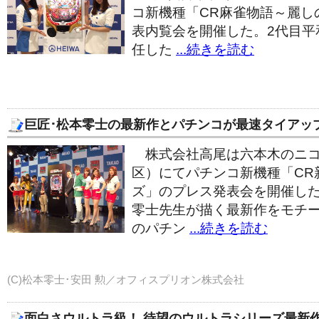
コ新機種「CR麻雀物語～麗し
表内覧会を開催した。2代目平
任した
...続きを読む
巨匠･松本零士の最新作とパチンコが最速タイアッ
株式会社高尾は六本木のニコ
区）にてパチンコ新機種「CR
ズ」のプレス発表会を開催し
零士先生が描く最新作をモチ
のパチン
...続きを読む
(C)松本零士･安田 勲／オフィスプリオン株式会社
面白さウルトラ級！ 待望のウルトラシリーズ最新