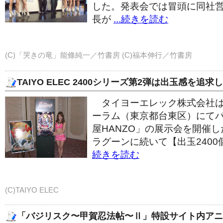
した。発表会では冒頭に同社
長が
...続きを読む
(C)「哭きの竜」能條純一／竹書房 (C)福本伸行／竹書房
TAIYO ELEC 2400シリーズ第2弾は出玉感を追
タイヨーエレック株式会社は
ーラム（東京都台東区）にてパ
屋HANZO」の展示会を開催
ラグーンに続いて【出玉240
続きを読む
(C)TAIYO ELEC
「バジリスク〜甲賀忍法帖〜Ⅱ」特設サイト内アニ