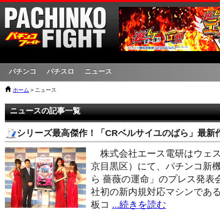
パチンコ
パチスロ
ニュース
ホーム
> ニュース
ニュースの記事一覧
シリーズ最高傑作！「CRベルサイユのばら」最新
株式会社エース電研はウェス
京目黒区）にて、パチンコ新機
ら 薔薇の運命」のプレス発表
社初の新内規対応マシンであ
板コ
...続きを読む