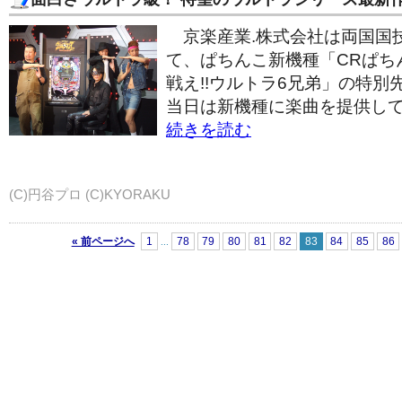
京楽産業.株式会社は両国国
て、ぱちんこ新機種「CRぱち
戦え!!ウルトラ6兄弟」の特
当日は新機種に楽曲を提供し
続きを読む
(C)円谷プロ (C)KYORAKU
« 前ページへ
1
78
79
80
81
82
83
84
85
86
...