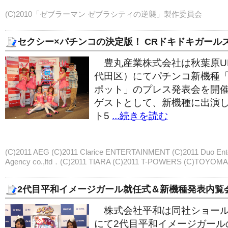
(C)2010「ゼブラーマン ゼブラシティの逆襲」製作委員会
セクシー×パチンコの決定版！ CRドキドキガール
豊丸産業株式会社は秋葉原U
代田区）にてパチンコ新機種「
ポット」のプレス発表会を開
ゲストとして、新機種に出演
ト5
...続きを読む
(C)2011 AEG (C)2011 Clarice ENTERTAINMENT (C)2011 Duo Ente
Agency co.,ltd．(C)2011 TIARA (C)2011 T-POWERS (C)TOYOM
2代目平和イメージガール就任式＆新機種発表内覧
株式会社平和は同社ショール
にて2代目平和イメージガール