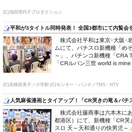
(C)池田理代子プロダクション
平和が3タイトル同時発表！ 全国3都市にて内覧会
株式会社平和は東京･大阪･
ムにて、パチスロ新機種「め
～」、パチンコ新機種「CRA TO
「CRルパン三世 world is min
(C)高橋留美子／小学館 (C)モンキー・パンチ／TMS・NTV
人気麻雀漫画とタイアップ！「CR哭きの竜＆パチ
株式会社藤商事は六本木にあ
都港区）にて、新機種「CR哭
スロ 天～天和通りの快男児～