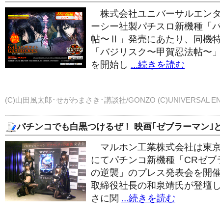
株式会社ユニバーサルエンタ
ーシー社製パチスロ新機種「
帖〜Ⅱ」発売にあたり、同機
「バジリスク〜甲賀忍法帖〜」
を開始し
...続きを読む
(C)山田風太郎･せがわまさき･講談社/GONZO (C)UNIVERSAL EN
パチンコでも白黒つけるぜ！ 映画｢ゼブラーマン｣
マルホン工業株式会社は東京
にてパチンコ新機種「CRゼブ
の逆襲」のプレス発表会を開
取締役社長の和泉靖氏が登壇
さに関
...続きを読む