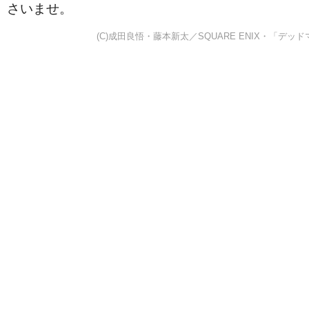
さいませ。
(C)成田良悟・藤本新太／SQUARE ENIX・「デ