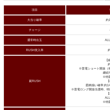
項目
大当り確率
約1
チャージ
通常時出玉
AL
RUSH突入率
約
【
約
※普電ショート開放（発生
継続率
※特
屍RUSH
【
図柄揃い確率:約1/
※普電ロング開放当選時、特図
【
AL
※特