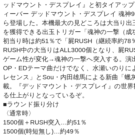
ッドマウント・デスプレイ』と初タイアップ
ィーバー デッドマウント・デスプレイ 魂神90
ら登場した。本機最大の見どころは大当り出玉30
を獲得できる出玉トリガー「魂神の一撃（成功
初当り時は約51％で「屍RUSH（継続率約7
RUSH中の大当りはALL3000個となり、屍R
ゲーム性が変化→魂神の一撃へ突入する。演
OP・EDテーマ曲だけでなく、水瀬いのりに
レセンス」とSou・内田雄馬による新曲「蠟
載。『デッドマウント・デスプレイ』の世界
る仕上がりとなっているぞ。
■ラウンド振り分け
〈通常時〉
1500個＋RUSH突入…約51％
1500個(時短無し)…約49％