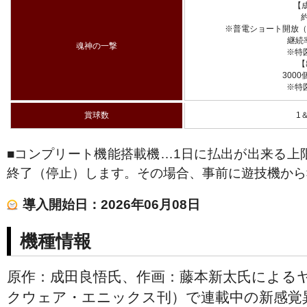
【
約
※普電ショート開放（発
継続率
魂神の一撃
※特
【
3000
※特
賞球数
1
■コンプリート機能搭載機…1日に払出が出来る上
終了（停止）します。その場合、事前に遊技機から
導入開始日：2026年06月08日
機種情報
原作：成田良悟氏、作画：藤本新太氏による
クウェア・エニックス刊）で連載中の新感覚