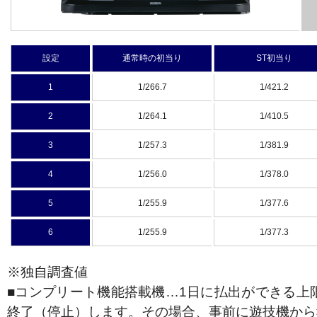
設定
通常時の初当り
ST初当り
1
1/266.7
1/421.2
2
1/264.1
1/410.5
3
1/257.3
1/381.9
4
1/256.0
1/378.0
5
1/255.9
1/377.6
6
1/255.9
1/377.3
※独自調査値
■コンプリート機能搭載機…1日に払出ができる上
終了（停止）します。その場合、事前に遊技機から