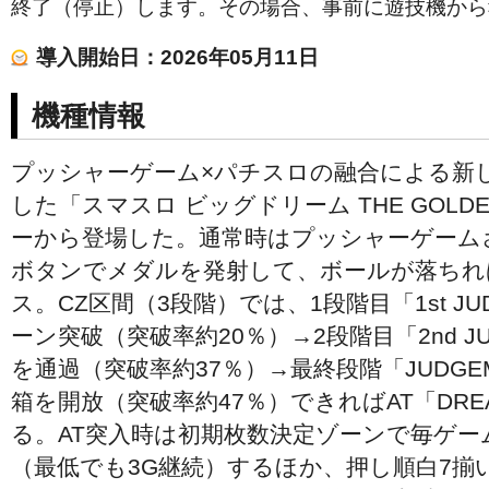
終了（停止）します。その場合、事前に遊技機から
導入開始日：2026年05月11日
機種情報
プッシャーゲーム×パチスロの融合による新
した「スマスロ ビッグドリーム THE GOLDE
ーから登場した。通常時はプッシャーゲーム
ボタンでメダルを発射して、ボールが落ちれ
ス。CZ区間（3段階）では、1段階目「1st J
ーン突破（突破率約20％）→2段階目「2nd J
を通過（突破率約37％）→最終段階「JUDGE
箱を開放（突破率約47％）できればAT「DREA
る。AT突入時は初期枚数決定ゾーンで毎ゲーム
（最低でも3G継続）するほか、押し順白7揃