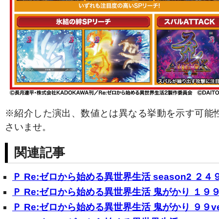
※紹介した演出、数値とは異なる挙動を示す可能
さいませ。
関連記事
Ｐ Re:ゼロから始める異世界生活 season2 ２４９
Ｐ Re:ゼロから始める異世界生活 鬼がかり １９９v
Ｐ Re:ゼロから始める異世界生活 鬼がかり ９９ver