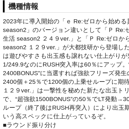
機種情報
2023年に導入開始の「ｅ Re:ゼロから始め
season2」のバージョン違いとして「Ｐ R
生活 season2 ２４９ver.」と「Ｐ Re:ゼ
season2 １２９ver.」が大都技研から登場し
は遊びやすさも出玉感も譲れない仕上がりが
1/249.9なのにRUSH突入率は60％にアップ
2400BONUS”に当選すれば強欲フリーズ発
2400個＋25％で1200個の上乗せループに
１２９ver.」は一撃性を秘めた新たな出玉ト
で、“超強欲1500BONUS”の50％でLT発動→
ループ（終了後はRUSH再突入）により出玉期待
いう高スペックに仕上がっているぞ。
■ラウンド振り分け