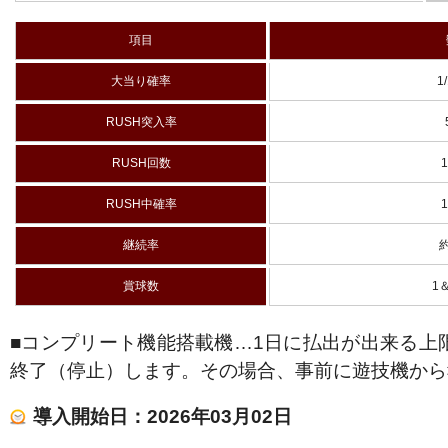
項目
大当り確率
1
RUSH突入率
RUSH回数
RUSH中確率
1
継続率
約
賞球数
1
■コンプリート機能搭載機…1日に払出が出来る上
終了（停止）します。その場合、事前に遊技機から
導入開始日：2026年03月02日