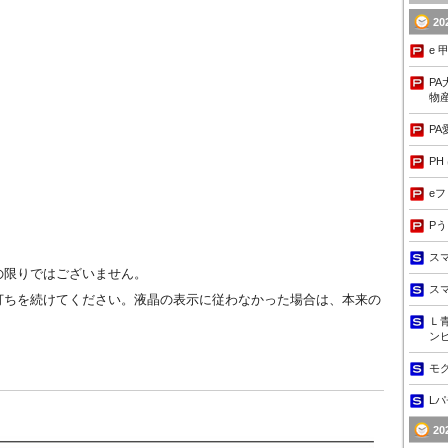
2
e 
PA
物産
PA
PH
eフ
Pう
スマ
の限りではございません。
ス
打ちを続けてください。液晶の表示に従わなかった場合は、本来の
Ｌ
ンピ
モ
Lパ
2