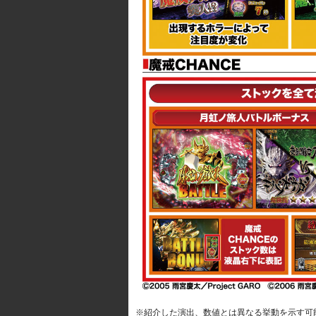
※紹介した演出、数値とは異なる挙動を示す可