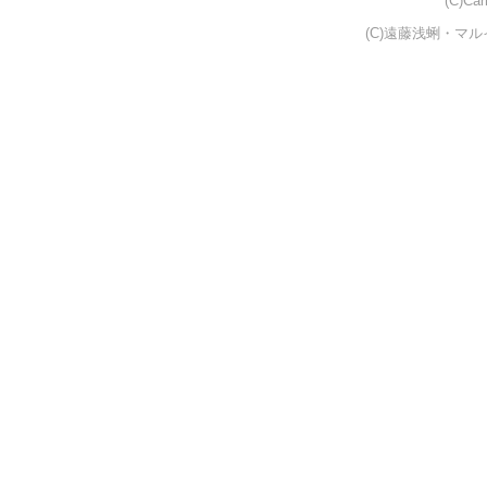
(C)Car
(C)遠藤浅蜊・マル