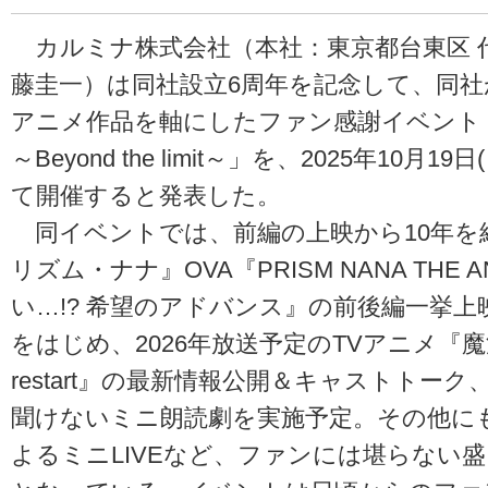
カルミナ株式会社（本社：東京都台東区 
藤圭一）は同社設立6周年を記念して、同
アニメ作品を軸にしたファン感謝イベント「Carm
～Beyond the limit～」を、2025年10月
て開催すると発表した。
同イベントでは、前編の上映から10年を
リズム・ナナ』OVA『PRISM NANA THE A
い…!? 希望のアドバンス』の前後編一挙
をはじめ、2026年放送予定のTVアニメ『
restart』の最新情報公開＆キャストトー
聞けないミニ朗読劇を実施予定。その他にも、Da
よるミニLIVEなど、ファンには堪らない