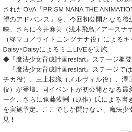
されたOVA『PRISM NANA THE ANIMAT
望のアドバンス』を、今回初公開となる後
映。さらに今井麻美（浅木飛鳥／アースナ
（柊マコ／ライトニングナナ役）によるキ
Daisy×DaisyによるミニLIVEを実施。
◆『魔法少女育成計画restart』ステージ概要
『魔法少女育成計画restart』ステージ
チカ役）、三上枝織（メルヴィル役）、澤
役）が登壇。同イベントが初公開となる最
ーク、さらに遠藤浅蜊（原作）氏による書
を実施予定。ここでしか聞けない、魔法少
見！