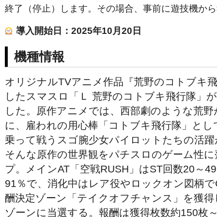
終了（停止）します。その場合、事前に遊技機から
導入開始日：2025年10月20日
機種情報
オリジナルTVアニメ作品『荒野のコトブキ
したスマスロ「Ｌ 荒野のコトブキ飛行隊」
した。原作アニメでは、西部劇のような荒野
に、雇われの用心棒「コトブキ飛行隊」とし
乗って戦うスゴ腕少女パイロットたちの活躍
そんな原作の世界観をパチスロのゲーム性に
プ。メインAT「空戦RUSH」はST回数20～4
91％で、消化中はレア役やロックオン図柄で
酬決定ゾーン「テイクオフチャンス」を獲得し
ゾーンに当選する。報酬は獲得枚数約150枚～