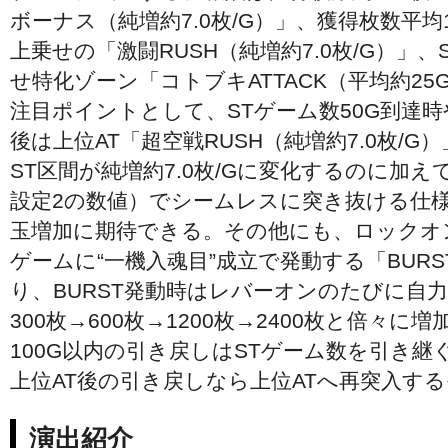
ボーナス（純増約7.0枚/G）」、獲得枚数平均
上乗せの「激闘RUSH（純増約7.0枚/G）」
せ特化ゾーン「コトブキATTACK（平均約2
注目ポイントとして、STゲーム数50G到達
後は上位AT「超空戦RUSH（純増約7.0枚/G
ST区間が純増約7.0枚/Gに変化するのに加え
設定2の数値）でシームレスに突き抜ける仕
玉増加に期待できる。その他にも、ロックオ
ゲームに“一機入魂目”成立で発動する「BUR
り、BURST発動時はレバーオンのたびに自
300枚→600枚→1200枚→2400枚と倍々に増
100G以内の引き戻しはSTゲーム数を引き
上位AT後の引き戻しなら上位ATへ再突入す
演出紹介