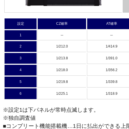
設定
CZ確率
AT確率
1
─
─
2
1/212.0
1/414.9
3
1/213.8
1/391.0
4
1/218.0
1/356.2
5
1/219.8
1/339.8
6
1/225.1
1/318.9
※設定1は下パネルが常時点滅します。
※独自調査値
■コンプリート機能搭載機…1日に払出ができる上