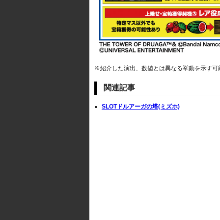
※紹介した演出、数値とは異なる挙動を示す可
関連記事
SLOTドルアーガの塔(ミズホ)