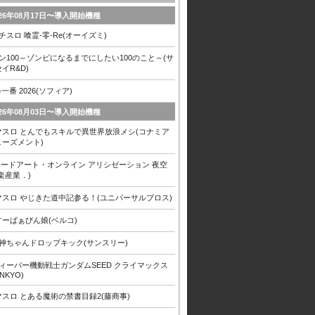
026年08月17日〜導入開始機種
チスロ 喰霊-零-Re(オーイズミ)
ン100～ゾンビになるまでにしたい100のこと～(サ
イR&D)
春一番 2026(ソフィア)
026年08月03日〜導入開始機種
マスロ とんでもスキルで異世界放浪メシ(コナミア
ューズメント)
 ソードアート・オンライン アリシゼーション 夜空
楽産業．)
マスロ やじきた道中記参る！(ユニバーサルブロス)
すーぱぁびん娘(ベルコ)
邪神ちゃんドロップキック(サンスリー)
フィーバー機動戦士ガンダムSEED クライマックス
ANKYO)
マスロ とある魔術の禁書目録2(藤商事)