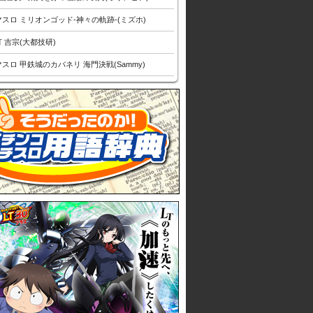
スロ ミリオンゴッド-神々の軌跡-(ミズホ)
 吉宗(大都技研)
スロ 甲鉄城のカバネリ 海門決戦(Sammy)