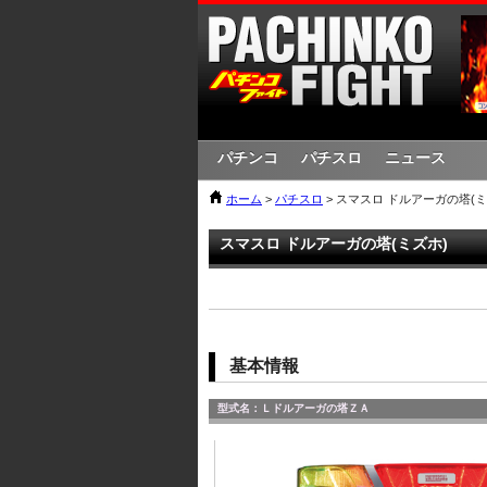
パチンコ
パチスロ
ニュース
ホーム
>
パチスロ
> スマスロ ドルアーガの塔(ミ
スマスロ ドルアーガの塔(ミズホ)
基本情報
型式名：Ｌドルアーガの塔ＺＡ