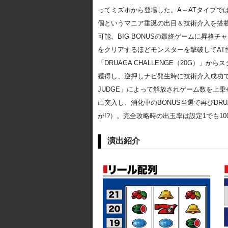
ってミズホから登場した。A＋ATタイプでは最
個というマニア垂涎の出目＆技術介入を搭載。BI
可能。BIG BONUSの最終ゲームに昇格
をクリアするほどモンスターを撃破してAT性
「DRUAGA CHALLENGE（20G）
獲得し、逆押しナビ発生時に技術介入成功で
JUDGE」によって解放されゲーム数を上乗
に突入し、消化中のBONUS当選で再びDRUA
が!?）。完全攻略時の出玉率は設定1でも10
演出紹介