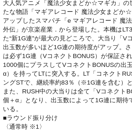
大人気アニメ「魔法少女まどか☆マギカ」の
たな物語「マギアレコード 魔法少女まどか
アップしたスマパチ「e マギアレコード 魔
外伝」が京楽産業．から登場した。本機はLT3
た“新1G連”が最大の見どころで、大当り「Vコ
出玉数が多いほど1G連の期待度がアップ。さ
は必ず1G連（VコネクトBONUS）が保証さ
1000個にプラスしてVコネクトBONUSの出玉（
α）を持ってLTに突入する。LT「コネクトRU
ングSTで、継続率約83％（※1G連を含む）
また、RUSH中の大当りは全て「VコネクトBON
個＋α」となり、出玉数によって1G連に期待
いる。
■ラウンド振り分け
〈通常時 ※1〉