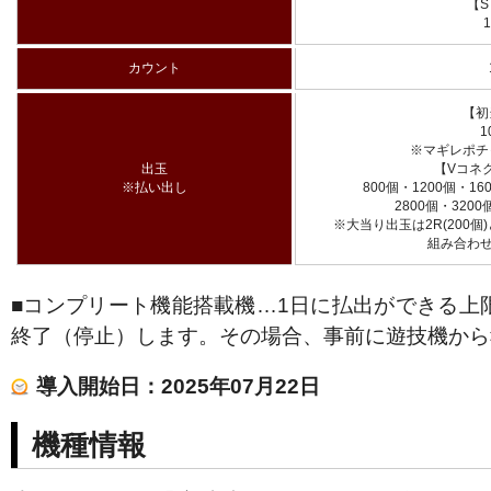
【S
カウント
【初
1
※マギレポチ
出玉
【Vコネク
※払い出し
800個・1200個・16
2800個・3200
※大当り出玉は2R(200個)と
組み合わせ
■コンプリート機能搭載機…1日に払出ができる上
終了（停止）します。その場合、事前に遊技機から
導入開始日：2025年07月22日
機種情報