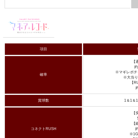
項目
【
約
※マギレポチ
確率
※大当り確
【R
約
賞球数
1＆1＆
【
【
コネクトRUSH
約
※1