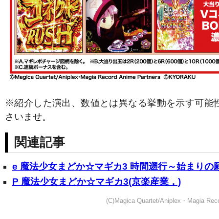
※紹介した演出、数値とは異なる挙動を示す可能
さいませ。
関連記事
e 魔法少女まどか☆マギカ3 時間遡行～始まりの
P 魔法少女まどか☆マギカ3(京楽産業．)
(C)Magica Quartet/Aniplex・Magia Re