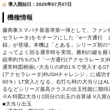
導入開始日：2025年07月07日
機種情報
藤商事スマパチ新基準第一弾として、ファン
セラレータ)をモチーフにした「e一方通行 
録」が登場。本機は「とある」シリーズ初の“B
よってよく回る通常時を実現。勝利の鍵を握る
続率約75％のLT「一方通行(アクセラレータ)RU
通常時図柄揃い大当りの約51％で突入するST
(アクセラレータ)RUSHチャレンジ」に成功
60％）LT突入となる。右打ち時の大当りはAL
るなどシリーズ最高クラスの出玉性能に期待
※A.特図2大当り2回分の出玉の合算値 V入賞
■大当り出玉