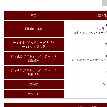
項目
基本仕
※大当り確
図柄揃い確率
※打ち止め(ラストオーダ
一方通行(アクセラレータ)RUSH
約
チャレンジ突入率
打ち止め(ラストオーダー)チャージ
※打ち止め(ラストオーダー
発生確率
打ち止め(ラストオーダー)チャージ
獲得個数
賞球数
1＆
カウント