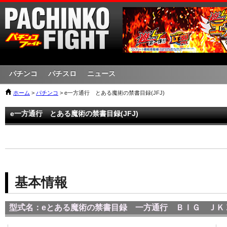
パチンコ
パチスロ
ニュース
ホーム
>
パチンコ
> e一方通行 とある魔術の禁書目録(JFJ)
e一方通行 とある魔術の禁書目録(JFJ)
基本情報
型式名：eとある魔術の禁書目録 一方通行 ＢＩＧ ＪＫ