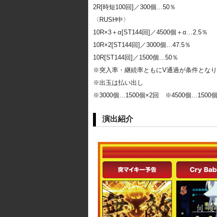
2R[時短100回]／300個…50％
〈RUSH中〉
10R×3＋α[ST144回]／4500個＋α…2.5％
10R×2[ST144回]／3000個…47.5％
10R[ST144回]／1500個…50％
※突入率・継続率ともにV通過が条件とな
※出玉は払い出し
※3000個…1500個×2回 ※4500個…1500
演出紹介