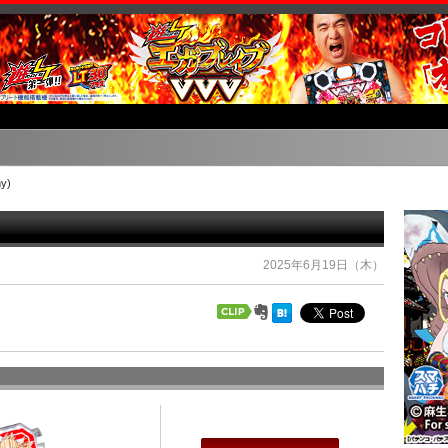
y)
2025年6月19日（木）