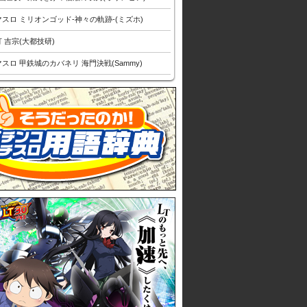
スロ ミリオンゴッド-神々の軌跡-(ミズホ)
 吉宗(大都技研)
スロ 甲鉄城のカバネリ 海門決戦(Sammy)