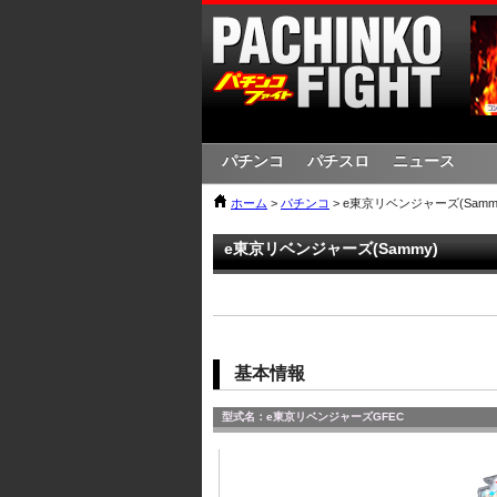
パチンコ
パチスロ
ニュース
ホーム
>
パチンコ
> e東京リベンジャーズ(Samm
e東京リベンジャーズ(Sammy)
基本情報
型式名：e東京リベンジャーズGFEC