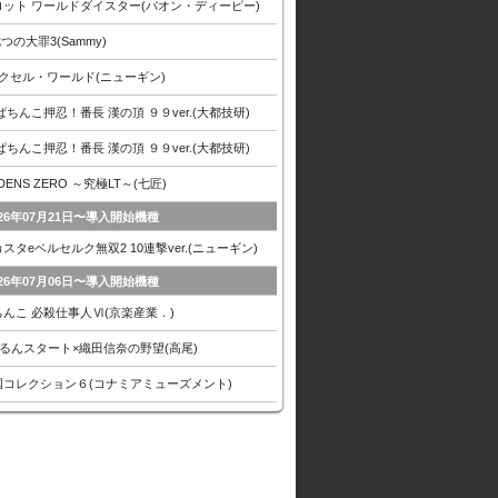
ロット ワールドダイスター(パオン・ディーピー)
七つの大罪3(Sammy)
アクセル・ワールド(ニューギン)
ぱちんこ押忍！番長 漢の頂 ９９ver.(大都技研)
ぱちんこ押忍！番長 漢の頂 ９９ver.(大都技研)
EDENS ZERO ～究極LT～(七匠)
026年07月21日〜導入開始機種
スタeベルセルク無双2 10連撃ver.(ニューギン)
026年07月06日〜導入開始機種
ちんこ 必殺仕事人Ⅵ(京楽産業．)
入るんスタート×織田信奈の野望(高尾)
国コレクション６(コナミアミューズメント)