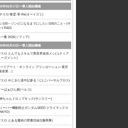
026年08月17日〜導入開始機種
チスロ 喰霊-零-Re(オーイズミ)
ン100～ゾンビになるまでにしたい100のこと～(サ
イR&D)
春一番 2026(ソフィア)
026年08月03日〜導入開始機種
マスロ とんでもスキルで異世界放浪メシ(コナミア
ューズメント)
 ソードアート・オンライン アリシゼーション 夜空
楽産業．)
マスロ やじきた道中記参る！(ユニバーサルブロス)
すーぱぁびん娘(ベルコ)
邪神ちゃんドロップキック(サンスリー)
フィーバー機動戦士ガンダムSEED クライマックス
ANKYO)
マスロ とある魔術の禁書目録2(藤商事)