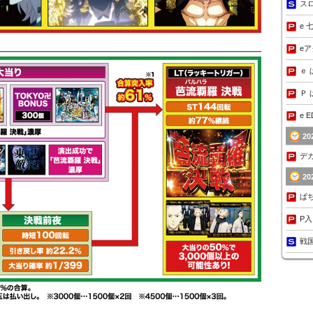
ス
e 
e
ｅ 
Ｐ 
e 
2
デカ
2
ぱ
P
戦