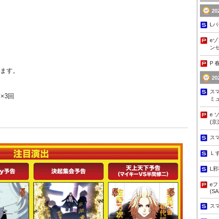
2
Lパ
eゾ
ンセ
P 
ります。
2
ス
個×3回
ミ
e
(京
ス
Ｌ
L
e
(S
ス