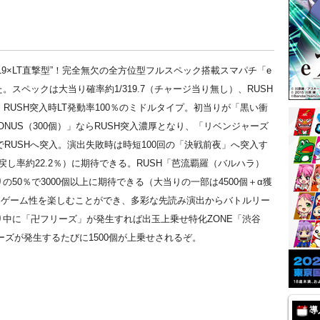
319×LT直撃型”！完全無欠の全方位型フルスペック搭載スマパチ「e
スペックは大当り確率約1/319.7（チャージ当り無し）、RUSH
RUSH突入時LT発動率100％のミドルタイプ。初当りが「黒い衝
O卍BONUS（300個）」ならRUSH突入濃厚となり、「リベンジャーズ
功でRUSHへ突入。演出失敗時は時短100回の「決戦前夜」へ突入す
戻し率約22.2％）に期待できる。RUSH「芭流覇羅（バルハラ）
りの50％で3000個以上に期待できる（大当りの一部は4500個＋α獲
たゲーム性を楽しむことができ、多彩な先読み演出からバトルリー
中に「卍フリーズ」が発生すれば出玉上乗せ特化ZONE「渋谷
リーズが発生するたびに1500個が上乗せされるぞ。
導