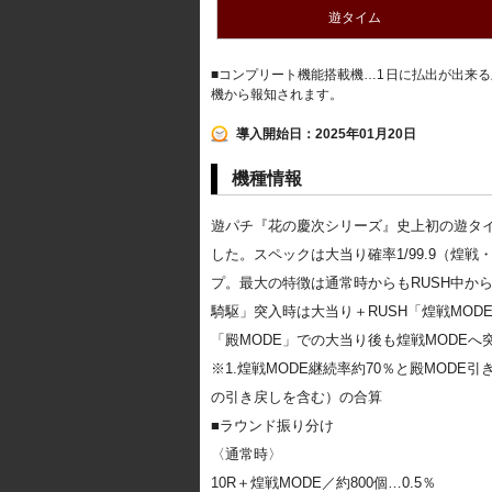
遊タイム
■コンプリート機能搭載機…1日に払出が出来
機から報知されます。
導入開始日：2025年01月20日
機種情報
遊パチ『花の慶次シリーズ』史上初の遊タイム
した。スペックは大当り確率1/99.9（煌戦・
プ。最大の特徴は通常時からもRUSH中か
騎駆」突入時は大当り＋RUSH「煌戦MO
「殿MODE」での大当り後も煌戦MODEへ
※1.煌戦MODE継続率約70％と殿MODE
の引き戻しを含む）の合算
■ラウンド振り分け
〈通常時〉
10R＋煌戦MODE／約800個…0.5％