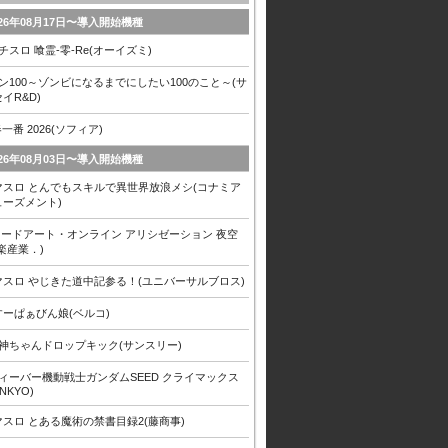
026年08月17日〜導入開始機種
チスロ 喰霊-零-Re(オーイズミ)
ン100～ゾンビになるまでにしたい100のこと～(サ
イR&D)
春一番 2026(ソフィア)
026年08月03日〜導入開始機種
マスロ とんでもスキルで異世界放浪メシ(コナミア
ューズメント)
 ソードアート・オンライン アリシゼーション 夜空
楽産業．)
マスロ やじきた道中記参る！(ユニバーサルブロス)
すーぱぁびん娘(ベルコ)
邪神ちゃんドロップキック(サンスリー)
フィーバー機動戦士ガンダムSEED クライマックス
ANKYO)
マスロ とある魔術の禁書目録2(藤商事)