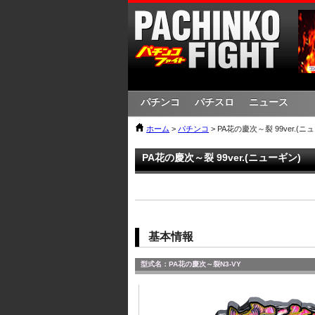
パチンコ
パチスロ
ニュース
ホーム
>
パチンコ
> PA花の慶次～裂 99ver.(ニ
PA花の慶次～裂 99ver.(ニューギン)
基本情報
型式名：PA花の慶次～裂N3-VY