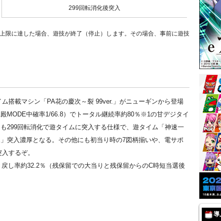
299回転消化後突入
る上限に達した場合、遊技が終了（停止）します。その場合、事前に遊技
搭載マシン「PA花の慶次～裂 99ver.」がニューギンから登場
殿MODE中確率1/66.8）でトータル継続率約80％※1の甘デジタイ
らも299回転消化で遊タイムに突入する仕様で、遊タイム「神速一
DE」突入濃厚となる。その他にも初当り時の7図柄揃いや、電サポ
突入するぞ。
引き戻し率約32.2％（残保留での大当りと残保留からのC時短当選後
導