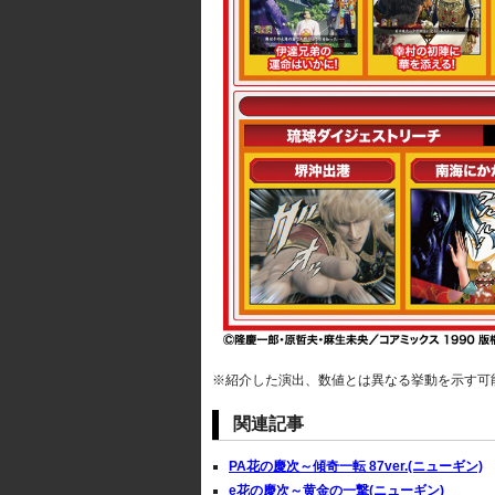
※紹介した演出、数値とは異なる挙動を示す可
関連記事
PA花の慶次～傾奇一転 87ver.(ニューギン)
e花の慶次～黄金の一撃(ニューギン)