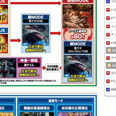
ス
e 
e
ｅ 
Ｐ 
e 
2
デカ
2
ぱ
P
戦