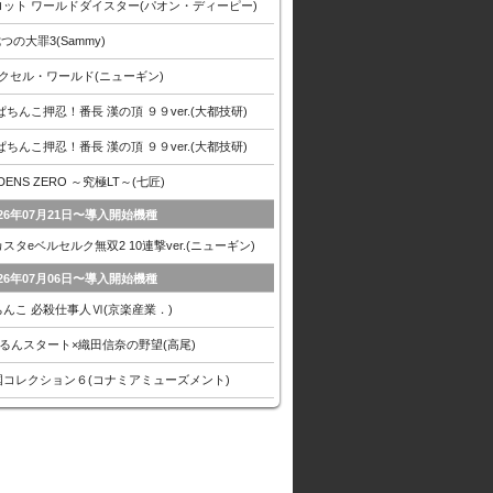
ロット ワールドダイスター(パオン・ディーピー)
七つの大罪3(Sammy)
アクセル・ワールド(ニューギン)
ぱちんこ押忍！番長 漢の頂 ９９ver.(大都技研)
ぱちんこ押忍！番長 漢の頂 ９９ver.(大都技研)
EDENS ZERO ～究極LT～(七匠)
026年07月21日〜導入開始機種
スタeベルセルク無双2 10連撃ver.(ニューギン)
026年07月06日〜導入開始機種
ちんこ 必殺仕事人Ⅵ(京楽産業．)
入るんスタート×織田信奈の野望(高尾)
国コレクション６(コナミアミューズメント)