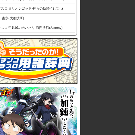
スロ ミリオンゴッド-神々の軌跡-(ミズホ)
 吉宗(大都技研)
スロ 甲鉄城のカバネリ 海門決戦(Sammy)