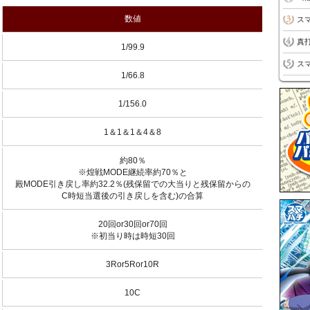
数値
スマ
真打
1/99.9
スマ
1/66.8
1/156.0
1＆1＆1＆4＆8
約80％
※煌戦MODE継続率約70％と
殿MODE引き戻し率約32.2％(残保留での大当りと残保留からの
C時短当選後の引き戻しを含む)の合算
20回or30回or70回
※初当り時は時短30回
3Ror5Ror10R
10C