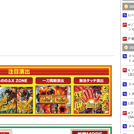
2
Lパ
eゾ
ンセ
P 
2
ス
ミ
e
(京
ス
Ｌ
L
e
(S
ス