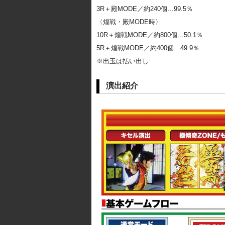
3R＋殿MODE／約240個…99.5％
〈煌戦・殿MODE時〉
10R＋煌戦MODE／約800個…50.1％
5R＋煌戦MODE／約400個…49.9％
※出玉は払い出し
演出紹介