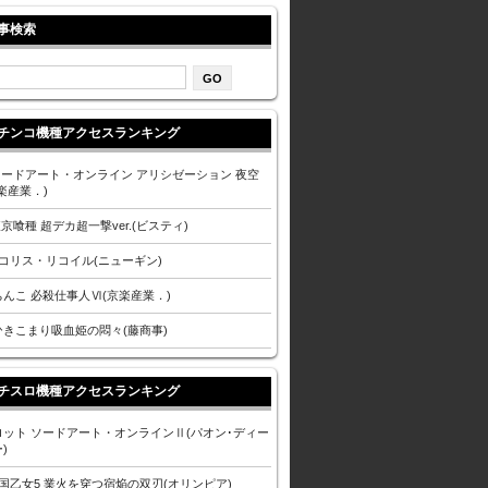
事検索
チンコ機種アクセスランキング
 ソードアート・オンライン アリシゼーション 夜空
楽産業．)
東京喰種 超デカ超一撃ver.(ビスティ)
リコリス・リコイル(ニューギン)
ちんこ 必殺仕事人Ⅵ(京楽産業．)
ひきこまり吸血姫の悶々(藤商事)
チスロ機種アクセスランキング
ロット ソードアート・オンラインⅡ(パオン･ディー
)
戦国乙女5 業火を穿つ宿焔の双刃(オリンピア)