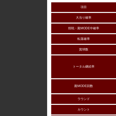
項目
大当り確率
煌戦・殿MODE中確率
転落確率
賞球数
トータル継続率
殿MODE回数
ラウンド
カウント