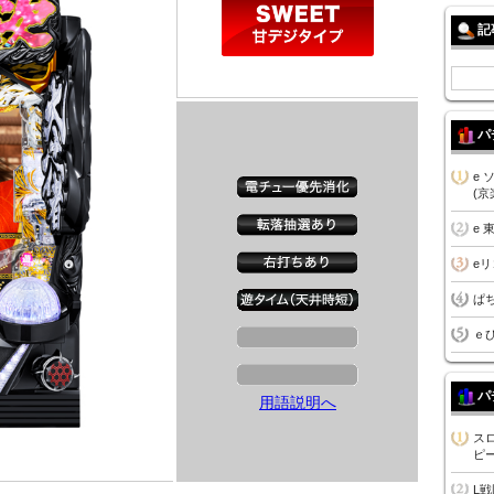
記
パ
e
(京
e 
e
ぱ
ｅ
パ
用語説明へ
ス
ピー
L