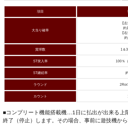
項目
【左
約1
大当り確率
【右
約1
賞球数
1＆
ST突入率
100％
ST継続率
約
ラウンド
2Ror
カウント
■コンプリート機能搭載機…1日に払出が出来る上
終了（停止）します。その場合、事前に遊技機から