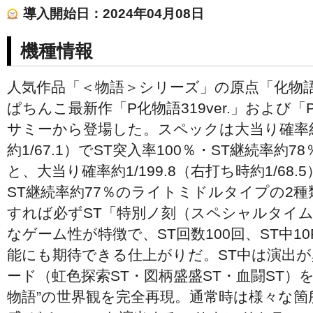
導入開始日：2024年04月08日
機種情報
人気作品「＜物語＞シリーズ」の原点「化物
ぱちんこ最新作「P化物語319ver.」および「P化
サミーから登場した。スペックは大当り確率約1
約1/67.1）でST突入率100％・ST継続率約
と、大当り確率約1/199.8（右打ち時約1/68.
ST継続率約77％のライトミドルタイプの2
すれば必ずST「特別ノ刻（スペシャルタイ
なゲーム性が特徴で、ST回数100回、ST中1
能にも期待できる仕上がりだ。ST中は演出が
ード（虹色探索ST・図柄盛盛ST・血闘ST）
物語”の世界観を完全再現。通常時は様々な箇