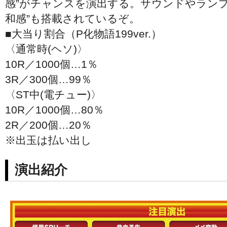
感”がチャンスを演出する。サウンドやランプ
和感”も搭載されているぞ。
■大当り割合（P化物語199ver.）
〈通常時(ヘソ)〉
10R／1000個…1％
3R／300個…99％
〈ST中(電チュー)〉
10R／1000個…80％
2R／200個…20％
※出玉は払い出し
演出紹介