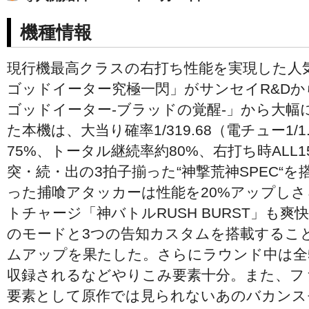
機種情報
現行機最高クラスの右打ち性能を実現した人気
ゴッドイーター究極一閃」がサンセイR&D
ゴッドイーター-ブラッドの覚醒-」から大
た本機は、大当り確率1/319.68（電チュー1/1
75%、トータル継続率約80%、右打ち時ALL
突・続・出の3拍子揃った“神撃荒神SPEC“を
った捕喰アタッカーは性能を20%アップしさ
トチャージ「神バトルRUSH BURST」も
のモードと3つの告知カスタムを搭載するこ
ムアップを果たした。さらにラウンド中は全
収録されるなどやりこみ要素十分。また、フ
要素として原作では見られないあのバカンス