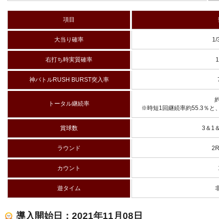
項目
大当り確率
1/
右打ち時実質確率
1
神バトルRUSH BURST突入率
約
トータル継続率
※時短1回継続率約55.3％と
賞球数
3＆1
ラウンド
2R
カウント
遊タイム
導入開始日：2021年11月08日