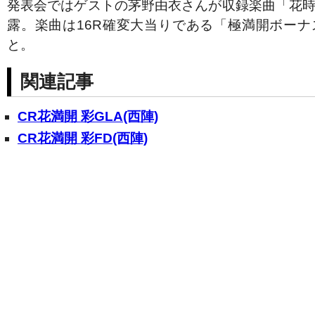
発表会ではゲストの茅野由衣さんが収録楽曲「花
露。楽曲は16R確変大当りである「極満開ボー
と。
関連記事
CR花満開 彩GLA(西陣)
CR花満開 彩FD(西陣)