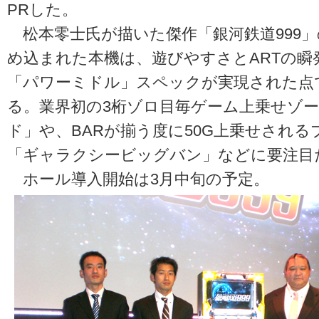
PRした。
松本零士氏が描いた傑作「銀河鉄道999
め込まれた本機は、遊びやすさとARTの瞬
「パワーミドル」スペックが実現された点
る。業界初の3桁ゾロ目毎ゲーム上乗せゾ
ド」や、BARが揃う度に50G上乗せされ
「ギャラクシービッグバン」などに要注目
ホール導入開始は3月中旬の予定。