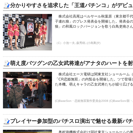
分かりやすさを追求した「王道パチンコ」がデビュ
株式会社高尾はベルサール秋葉原（東京都千代
子連れ狼」のプレス発表会を開催した。発表会
狼」の和風ロックバージョンを歌う白鳥吏南さ
（C）小池一夫､森秀樹､(小島剛夕)
萌え度バツグンの乙女武将達がアナタのハートを射
株式会社エース電研は関東支社ショールーム（
「CR恋姫無双」の内覧会を開催した。ツで登場
た本機。萌えキャラの乙女武将たちが繰り広げ
(C)BaseSon・恋姫無双製作委員会2008 (C)BaseSon
プレイヤー参加型のパチスロ演出で魅せる最新パチ
奥村遊機株式会社は同社東京ショールームの奥