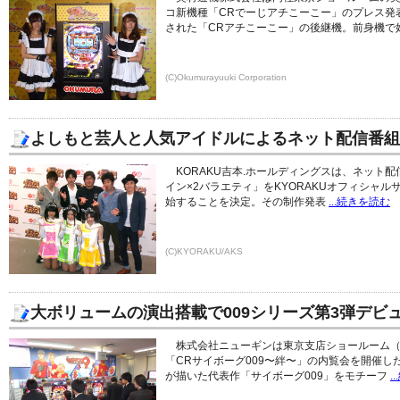
コ新機種「CRでーじアチこーこー」のプレス発
された「CRアチこーこー」の後継機。前身機で
(C)Okumurayuuki Corporation
よしもと芸人と人気アイドルによるネット配信番組
KORAKU吉本.ホールディングスは、ネット
イン×2バラエティ」をKYORAKUオフィシャルサ
始することを決定。その制作発表
...続きを読む
(C)KYORAKU/AKS
大ボリュームの演出搭載で009シリーズ第3弾デビ
株式会社ニューギンは東京支店ショールーム（
「CRサイボーグ009〜絆〜」の内覧会を開催
が描いた代表作「サイボーグ009」をモチーフ
.