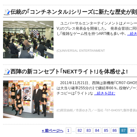
伝統の｢コンチネンタル｣シリーズに新たな歴史が刻
ユニバーサルエンターテインメントはメーシー
V｣のプレス発表会を開催した｡ 発表会冒頭に
し｢複雑なゲーム性を持つART機も多い中､
...
(C)UNIVERSAL ENTERTAINMENT
西陣の新コンセプト｢NEXTライト!｣を体感せよ!
2011年11月21日、西陣は新機種｢CR07-GH
は大当り確率255分の1で継続率66％､役物Vゾ
チコピーは｢ライト｣な
...続きを読む
(C)雨宮由樹／市原ゆき乃／一迅社･｢07-GHOST｣製作委員
« 前ページへ
1
82
83
84
85
86
87
88
...