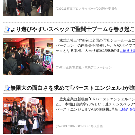
(C)2011石森プロ／サイボーグ009製作委員会
より遊びやすいスペックで聖闘士ブームを巻き起こ
株式会社三洋物産は全国の同社ショールームにて
バージョン」の内覧会を開催した。MAXタイプ
ックとなる本機。大当り確率1/99.9のS
...続き
(C)車田正美/集英社・東映アニメーション
無限大の面白さを求めて｢バーストエンジェル｣が進
豊丸産業は新機種｢CRバーストエンジェルイン
た｡ 本機は継続率93％という連チャンスペック
バーストエンジェルVV｣の後継機｡革新
...続きを
(C)2003･2007 GONZO／爆天計画