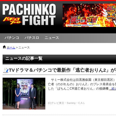
パチンコ
パチスロ
ニュース
ホーム
> ニュース
ニュースの記事一覧
TVドラマ＆パチンコで最新作「逃亡者おりん2」が
サミー株式会社は目黒雅叙園（東京都目黒区）
亡者（のがれもの）おりん2」のプレス発表会を開
した「ぱちんこCR逃亡者おりん」の後継機
...
(C)テレビ東京・Sammy・C.A.L